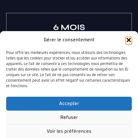
6 MOIS
Gérer le consentement
€ 39.97
Pour offrir les meilleures expériences, nous utilisons des technologies
telles que les cookies pour stocker et/ou accéder aux informations des
Satisfait ou remboursé sous 7 jours
appareils. Le fait de consentir à ces technologies nous permettra de
traiter des données telles que le comportement de navigation ou les ID
uniques sur ce site. Le fait de ne pas consentir ou de retirer son
consentement peut avoir un effet négatif sur certaines caractéristiques
Plus 45.000 chaînes
et fonctions.
+70.000 Films et séries
4K - FHD et SD
Accepter
Compatible tous appareils
Refuser
Assistance 24/7
Voir les préférences